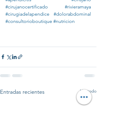
#cirujanocertificado
#rivieramaya
#cirugiadelapendice
#dolorabdominal
#consultorioboutique
#nutricion
Ver todo
Entradas recientes