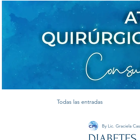
Todas las entradas
By Lic. Graciela C
DIABETES