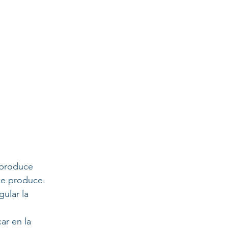
 produce 
que produce.
ular la 
ar en la 