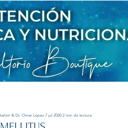
astañón & Dr. Omar López
7 jul 2020
2 min de lectura
 MELLITUS