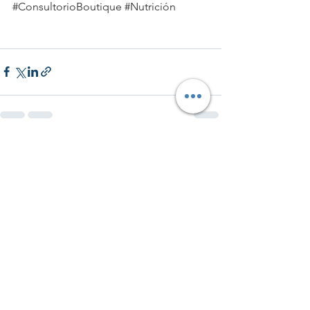
#ConsultorioBoutique
#Nutrición
Ver todo
Entradas recientes