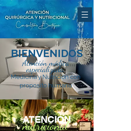
BIENVENIDOS
Atención médica
especializada.
Medicina y Nutrición con
proposito humano
ATENCIÓN
nutricional