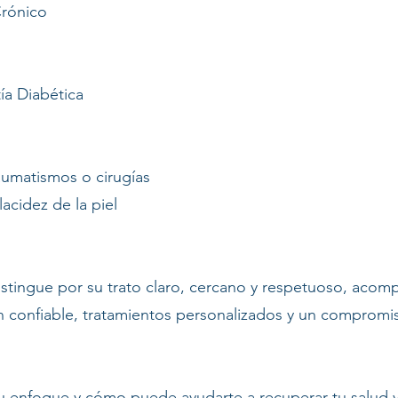
Crónico
ía Diabética
raumatismos o cirugías
lacidez de la piel
distingue por su trato claro, cercano y respetuoso, aco
n confiable, tratamientos personalizados y un compromi
u enfoque y cómo puede ayudarte a recuperar tu salud y