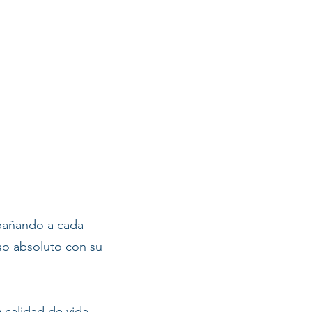
mpañando a cada
so absoluto con su
 calidad de vida.