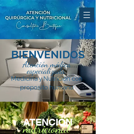
BIENVENIDOS
Atención médica
especializada.
Medicina y Nutrición con
proposito humano
ATENCIÓN
nutricional