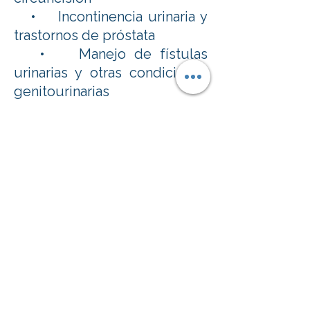
• Incontinencia urinaria y
trastornos de próstata
• Manejo de fístulas
urinarias y otras condiciones
genitourinarias
El Dr. González Suárez se
distingue por su trato claro,
cercano y respetuoso,
guiando a cada paciente con
información confiable y
soluciones personalizadas.
Conoce su trayectoria, su
enfoque y cómo puede
ayudarte a recuperar tu